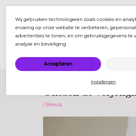
Ga
naar
Wij gebruiken technologieën zoals cookies en analy
de
ervaring op onze website te verbeteren, gepersona
inhoud
advertenties te tonen, en om gebruiksgegevens te
analyse en beveiliging.
Accepteren
Instellingen
Ontdek de verjongi
/
Beauty