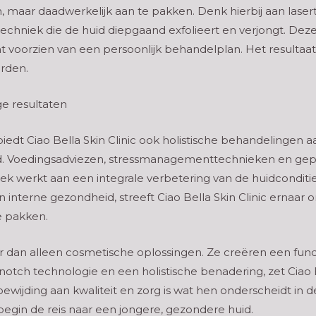
, maar daadwerkelijk aan te pakken. Denk hierbij aan lasert
techniek die de huid diepgaand exfolieert en verjongt. De
 voorzien van een persoonlijk behandelplan. Het resultaat?
rden.
ge resultaten
edt Ciao Bella Skin Clinic ook holistische behandelingen a
d. Voedingsadviezen, stressmanagementtechnieken en gepe
iek werkt aan een integrale verbetering van de huidconditi
 interne gezondheid, streeft Ciao Bella Skin Clinic ernaa
e pakken.
eer dan alleen cosmetische oplossingen. Ze creëren een fu
otch technologie en een holistische benadering, zet Ciao Bel
oewijding aan kwaliteit en zorg is wat hen onderscheidt in 
n begin de reis naar een jongere, gezondere huid.