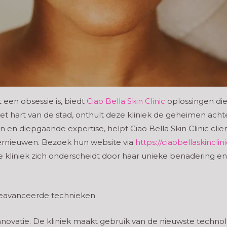
een obsessie is, biedt
Ciao Bella Skin Clinic
oplossingen di
t hart van de stad, onthult deze kliniek de geheimen achte
n diepgaande expertise, helpt Ciao Bella Skin Clinic cliën
vernieuwen. Bezoek hun website via
https://ciaobellaskinclini
kliniek zich onderscheidt door haar unieke benadering en
: geavanceerde technieken
om innovatie. De kliniek maakt gebruik van de nieuwste tech